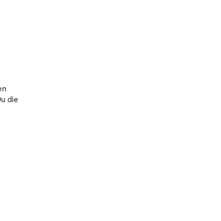
en
u die