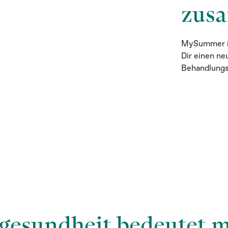
zusa
MySummer ist
Dir einen n
Behandlungs
gesundheit bedeutet me