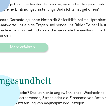
zählige Besuche bei der Hausärztin, sämtliche Drogerieprodu
gar eine Ernährungsumstellung? Und nichts hat geholfen?
sere Dermatolog:innen bieten dir Soforthilfe bei Hautproble
antworte uns einige Fragen und sende uns Bilder Deiner Hau
halte einen Erstbefund sowie die passende Behandlung innerh
tunden!
Mehr erfahren
imgesundheit
ckt’s mal wieder? Das ist nichts ungewöhnliches. Wechselnde
schlechtspartner:innen, Stress oder die Einnahme von Antibio
nnen die Entstehung von Vaginalpilz begünstigen.