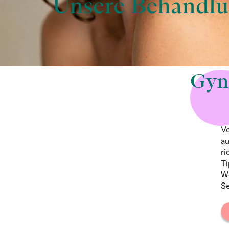
Unsere Behandl
Gyn
Gy
ve
Vo
a
ri
Ti
Wo
Se