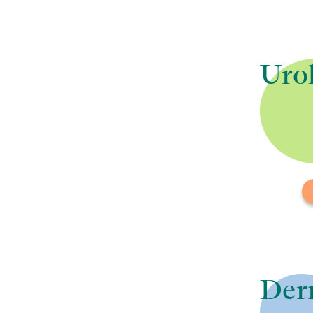
Uro
Je
Bl
mö
ri
Der