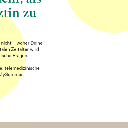
ztin zu
t nicht, woher Deine
alen Zeitalter wird
nische Fragen.
e, telemedizinische
t MySummer.