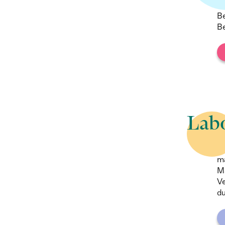
Be
B
Labo
Wi
ma
Ma
Ve
du