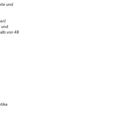
kte und
men!
t und
alb von 48
tika