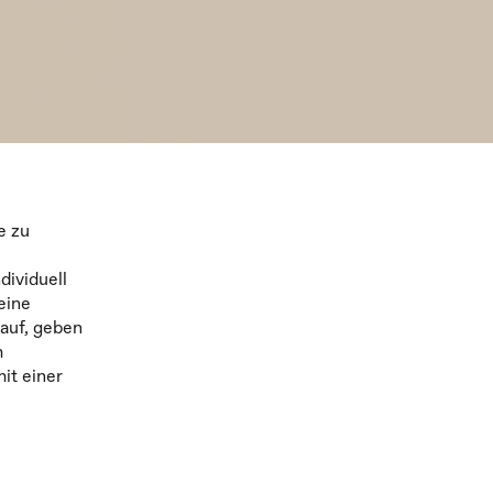
e zu
dividuell
eine
 auf, geben
m
it einer