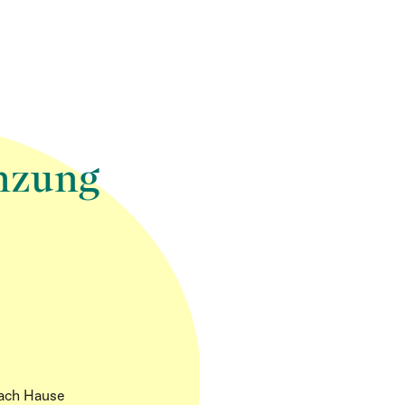
änzung
nach Hause