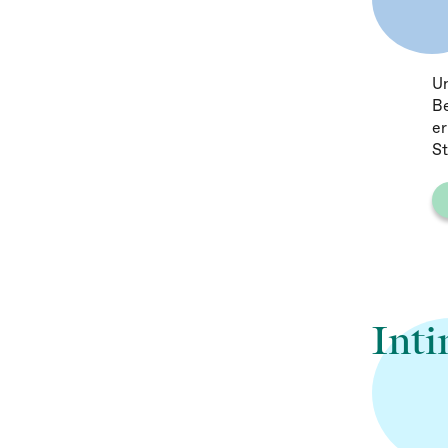
Un
so
Un
Be
er
S
Int
Ju
Ge
kö