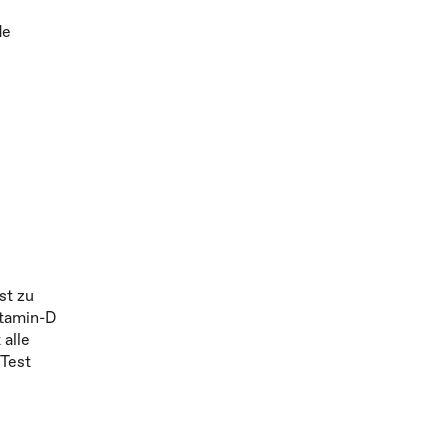
de
st zu
itamin-D
 alle
 Test