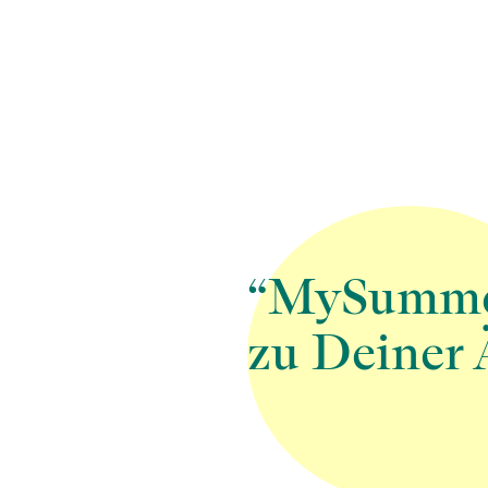
“MySummer 
zu Deiner 